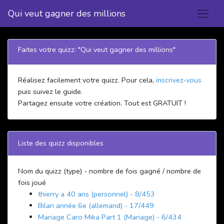
Qui veut gagner des millions
Faites votre quizz: "Qui veut gagner des millions"
Réalisez facilement votre quizz. Pour cela,
inscrivez-vous
puis suivez le guide.
Partagez ensuite votre création. Tout est GRATUIT !
Liste des quizz disponibles
Nom du quizz (type) - nombre de fois gagné / nombre de
fois joué
thierry a 40 ans (personnel) - 8/453
Bilan année 6e (allemand) - 17/449
Mariage Caro Mika Part 1 (Mariage) - 6/434