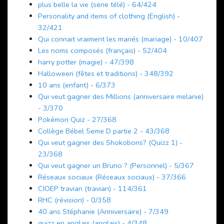
plus belle la vie (serie télé) - 64/424
Personality and items of clothing (English) -
32/421
Qui connait vraiment les mariés (mariage) - 10/407
Les noms composés (français) - 52/404
harry potter (magie) - 47/398
Halloween (fêtes et traditions) - 348/392
10 ans (enfant) - 6/373
Qui veut gagner des Millions (anniversaire melanie)
- 3/370
Pokémon Quiz - 27/368
Collège Bébel 5eme D partie 2 - 43/368
Qui veut gagner des Shokobons? (Quizz 1) -
23/368
Qui veut gagner un Bruno ? (Personnel) - 5/367
Réseaux sociaux (Réseaux sociaux) - 37/366
CIOEP travian (travian) - 114/361
RHC (révision) - 0/358
40 ans Stéphanie (Anniversaire) - 7/349
quizz en anglais (anglais) - 4/348