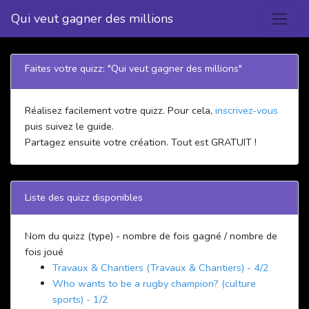
Qui veut gagner des millions
Faites votre quizz: "Qui veut gagner des millions"
Réalisez facilement votre quizz. Pour cela,
inscrivez-vous
puis suivez le guide.
Partagez ensuite votre création. Tout est GRATUIT !
Liste des quizz disponibles
Nom du quizz (type) - nombre de fois gagné / nombre de
fois joué
Travaux & Chantiers (Travaux & Chantiers) - 4/2
Who wants to be a rugby champion? (culture
sports) - 1/2