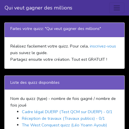
Qui veut gagner des millions
Faites votre quizz: "Qui veut gagner des millions"
Réalisez facilement votre quizz. Pour cela,
inscrivez-vous
puis suivez le guide.
Partagez ensuite votre création. Tout est GRATUIT !
Liste des quizz disponibles
Nom du quizz (type) - nombre de fois gagné / nombre de
fois joué
Cadre légal DUERP (Test QCM sur DUERP) - 0/1
Réception de travaux (Travaux publics) - 0/1
The West Conquest quizz (Léo Yoann Ayoub)