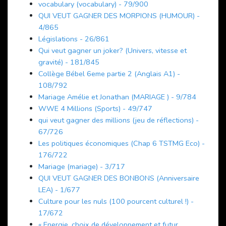
vocabulary (vocabulary) - 79/900
QUI VEUT GAGNER DES MORPIONS (HUMOUR) -
4/865
Législations - 26/861
Qui veut gagner un joker? (Univers, vitesse et
gravité) - 181/845
Collège Bébel 6eme partie 2 (Anglais A1) -
108/792
Mariage Amélie et Jonathan (MARIAGE ) - 9/784
WWE 4 Millions (Sports) - 49/747
qui veut gagner des millions (jeu de réflections) -
67/726
Les politiques économiques (Chap 6 TSTMG Eco) -
176/722
Mariage (mariage) - 3/717
QUI VEUT GAGNER DES BONBONS (Anniversaire
LEA) - 1/677
Culture pour les nuls (100 pourcent culturel !) -
17/672
« Energie, choix de développement et futur