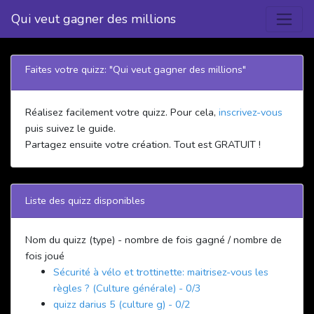
Qui veut gagner des millions
Faites votre quizz: "Qui veut gagner des millions"
Réalisez facilement votre quizz. Pour cela,
inscrivez-vous
puis suivez le guide.
Partagez ensuite votre création. Tout est GRATUIT !
Liste des quizz disponibles
Nom du quizz (type) - nombre de fois gagné / nombre de
fois joué
Sécurité à vélo et trottinette: maitrisez-vous les
règles ? (Culture générale) - 0/3
quizz darius 5 (culture g) - 0/2